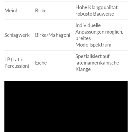
Hohe Klangqualität,
Meinl
Birke
M
robuste Bauweise
Individuelle
Anpassungen möglich,
Schlagwerk
Birke/Mahagoni
M
breites
Modellspektrum
Spezialisiert auf
LP (Latin
Eiche
lateinamerikanische
M
Percussion)
Klänge